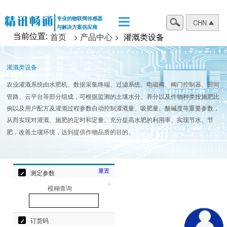
专业的物联网传感器
CHN
与解决方案供应商
当前位置:
首页
> 产品中心 >
灌溉类设备
灌溉类设备
农业灌溉系统由水肥机、数据采集终端、过滤系统、电磁阀、阀门控制器、田间
管路、云平台等部分组成，可根据监测的土壤水分、养分以及作物种类按施肥比
例以及用户配方及灌溉过程参数自动控制灌溉量、吸肥量、酸碱度等重要参数，
从而实现对灌溉、施肥的定时和定量。充分提高水肥的利用率、实现节水、节
肥，改善土壤环境，达到提供作物品质的目的。
重置
测定参数
模糊查询
订货码